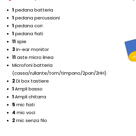
1
pedana batteria
1
pedana percussioni
1
pedana cori
1
pedana fiati
11
spie
3
in-ear monitor
11
aste micro linea
Microfoni batteria
(cassa/rullante/tom/timpano/2pan/2HH)
2
DI box tastiere
1
Ampli basso
1
Ampli chitarra
5
mic fiati
4
mic voci
2
mic senza filo