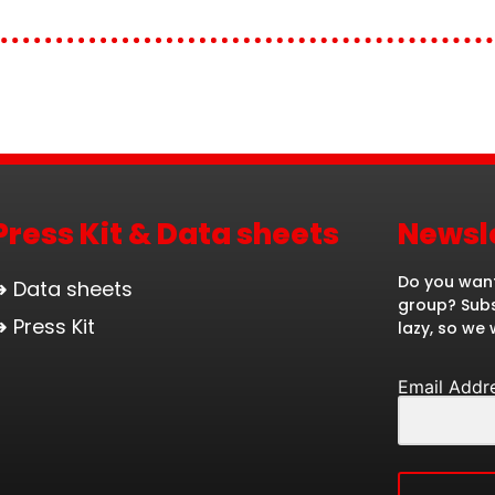
Press Kit & Data sheets
Newsl
Do you want
➜ Data sheets
group? Subs
➜ Press Kit
lazy, so we w
Email Addr