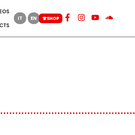
DEOS
IT
EN
SHOP
CTS