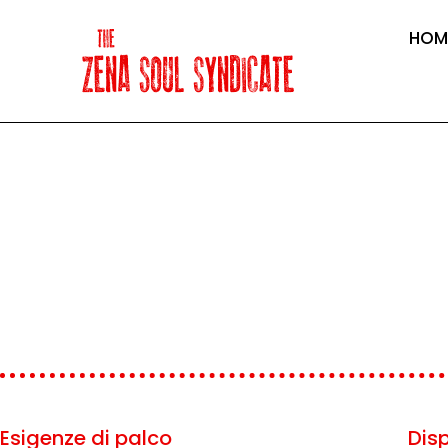
HOM
Esigenze di palco
Dis