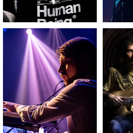
DEDE
F
Batteria
➜