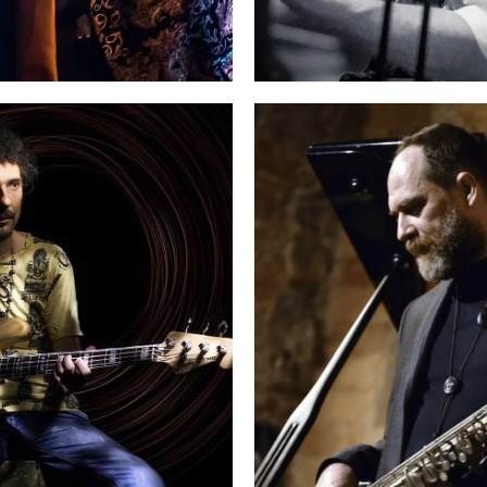
ABIO CANOBBIO
FAUSTO CLAVA
Voce
Chitarra
➜
➜