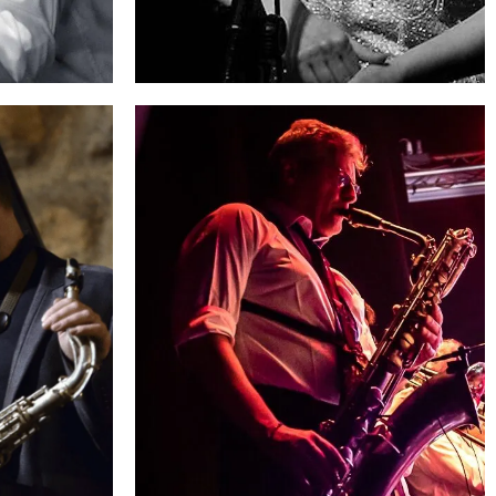
RINO
DEBORAH FALANGA
Voce
➜