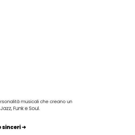
➜
➜
➜
personalità musicali che creano un
Jazz, Funk e Soul
.
e sinceri ➜