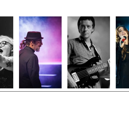
RETTE BERENTZEN
SABRINA FANF
Voce
Voce
➜
➜
FEDERICO
BASSO
RA
ALBERTO
O
PARODI
Direzione
e
Basso
arrangiamenti