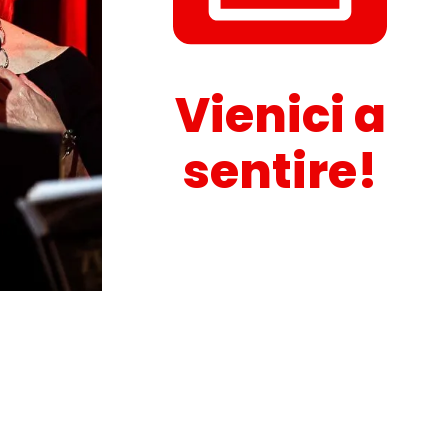
Voce
➜
Vienici a
sentire!