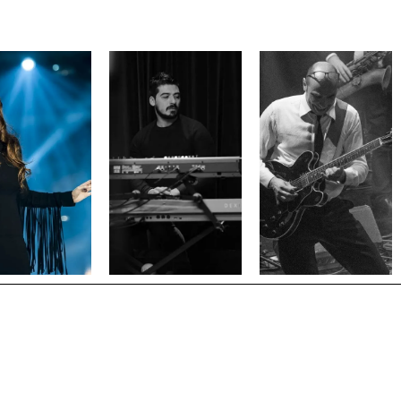
ANI
ABA
DAVIDE
CHIARA
MATTEO
SCHIOCCHETT
GALLANA
MINCHILLO
Chitarra e
Voce
Tastiere
Voce
Solista