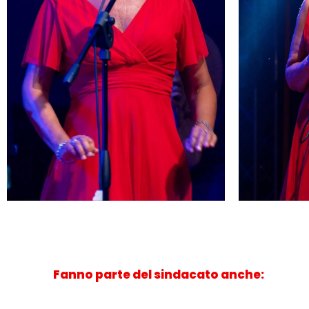
Sax Contralto
➜
Fanno parte del sindacato anche: