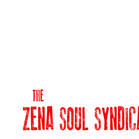
➜
➜
➜