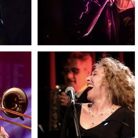
ROBERTO SPARTACO
GI
MORETTI
Sax Baritono
➜