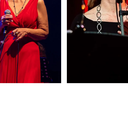
Tromba
Trombone
➜
➜