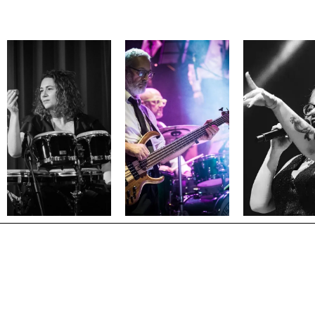
MONICA VALLERINO
PIER
Voce
➜
MASSIMO
LAURA
BARBA
BENEDETTO
GIOVANNETTI
VULS
TRIGONA
Percussioni
Voce
Basso