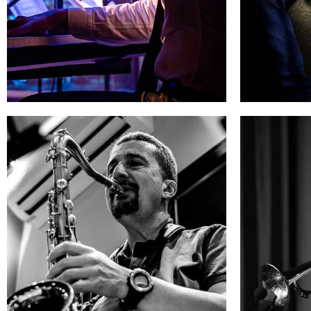
ANDREA ANTOLINI
D
Tastiere
➜