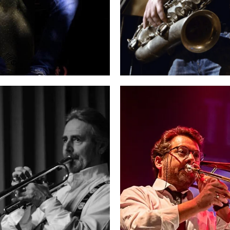
ANIELE PINCETI
STEFANO RIG
Basso
Sax Tenore
➜
➜